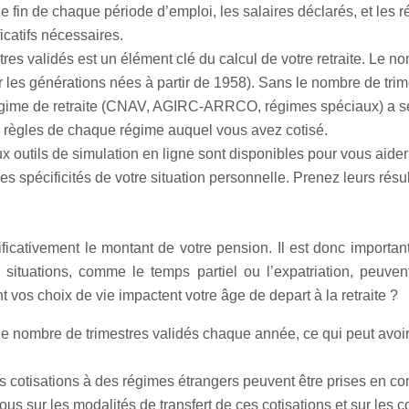
de fin de chaque période d’emploi, les salaires déclarés, et les
icatifs nécessaires.
es validés est un élément clé du calcul de votre retraite. Le no
 les générations nées à partir de 1958). Sans le nombre de trime
ime de retraite (CNAV, AGIRC-ARRCO, régimes spéciaux) a ses 
es règles de chaque régime auquel vous avez cotisé.
outils de simulation en ligne sont disponibles pour vous aider 
es spécificités de votre situation personnelle. Prenez leurs résu
ificativement le montant de votre pension. Il est donc importan
nes situations, comme le temps partiel ou l’expatriation, peu
 vos choix de vie impactent votre âge de depart à la retraite ?
 le nombre de trimestres validés chaque année, ce qui peut avoir u
vos cotisations à des régimes étrangers peuvent être prises en co
s sur les modalités de transfert de ces cotisations et sur les con