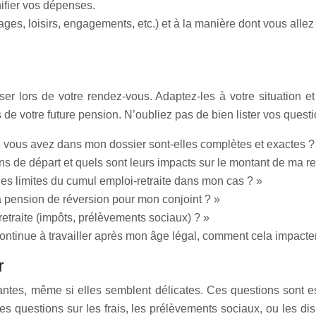
nifier vos dépenses.
ges, loisirs, engagements, etc.) et à la manière dont vous allez 
lors de votre rendez-vous. Adaptez-les à votre situation et c
 de votre future pension. N’oubliez pas de bien lister vos questio
e vous avez dans mon dossier sont-elles complètes et exactes ?
s de départ et quels sont leurs impacts sur le montant de ma retra
 les limites du cumul emploi-retraite dans mon cas ? »
 la pension de réversion pour mon conjoint ? »
retraite (impôts, prélèvements sociaux) ? »
continue à travailler après mon âge légal, comment cela impactera
r
tantes, même si elles semblent délicates. Ces questions sont es
s questions sur les frais, les prélèvements sociaux, ou les dis