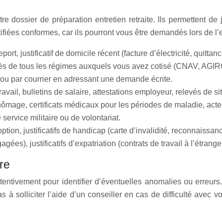
ossier de préparation entretien retraite. Ils permettent de just
fiées conformes, car ils pourront vous être demandés lors de l’e
ort, justificatif de domicile récent (facture d’électricité, quittanc
ès de tous les régimes auxquels vous avez cotisé (CNAV, AGIRC
, ou par courrier en adressant une demande écrite.
ravail, bulletins de salaire, attestations employeur, relevés de s
hômage, certificats médicaux pour les périodes de maladie, act
e service militaire ou de volontariat.
ion, justificatifs de handicap (carte d’invalidité, reconnaissance
gagées), justificatifs d’expatriation (contrats de travail à l’étran
re
tentivement pour identifier d’éventuelles anomalies ou erreurs
s à solliciter l’aide d’un conseiller en cas de difficulté avec