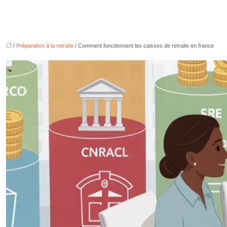
/
Préparation à la retraite
/ Comment fonctionnent les caisses de retraite en france