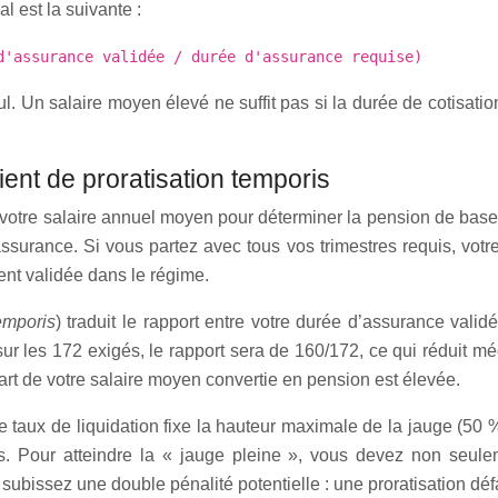
 est la suivante :
d'assurance validée / durée d'assurance requise)
l. Un salaire moyen élevé ne suffit pas si la durée de cotisation 
cient de proratisation temporis
otre salaire annuel moyen pour déterminer la pension de base. 
assurance. Si vous partez avec tous vos trimestres requis, vo
ment validée dans le régime.
temporis
) traduit le rapport entre votre durée d’assurance vali
sur les 172 exigés, le rapport sera de 160/172, ce qui réduit 
part de votre salaire moyen convertie en pension est élevée.
taux de liquidation fixe la hauteur maximale de la jauge (50 % 
s. Pour atteindre la « jauge pleine », vous devez non seulem
subissez une double pénalité potentielle : une proratisation défa