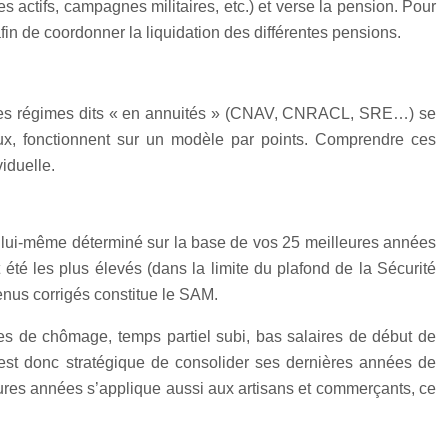
ces actifs, campagnes militaires, etc.) et verse la pension. Pour
afin de coordonner la liquidation des différentes pensions.
n. Les régimes dits « en annuités » (CNAV, CNRACL, SRE…) se
eux, fonctionnent sur un modèle par points. Comprendre ces
iduelle.
lui‑même déterminé sur la base de vos 25 meilleures années
été les plus élevés (dans la limite du plafond de la Sécurité
venus corrigés constitue le SAM.
es de chômage, temps partiel subi, bas salaires de début de
l est donc stratégique de consolider ses dernières années de
leures années s’applique aussi aux artisans et commerçants, ce