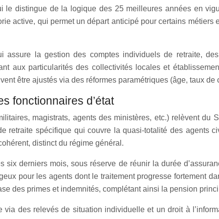
qui le distingue de la logique des 25 meilleures années en vi
rie active, qui permet un départ anticipé pour certains métiers 
assure la gestion des comptes individuels de retraite, des 
ant aux particularités des collectivités locales et établissem
vent être ajustés via des réformes paramétriques (âge, taux de 
es fonctionnaires d’état
ilitaires, magistrats, agents des ministères, etc.) relèvent du S
etraite spécifique qui couvre la quasi-totalité des agents civils
cohérent, distinct du régime général.
es six derniers mois, sous réserve de réunir la durée d’assura
tageux pour les agents dont le traitement progresse fortement dan
ase des primes et indemnités, complétant ainsi la pension princi
ia des relevés de situation individuelle et un droit à l’infor