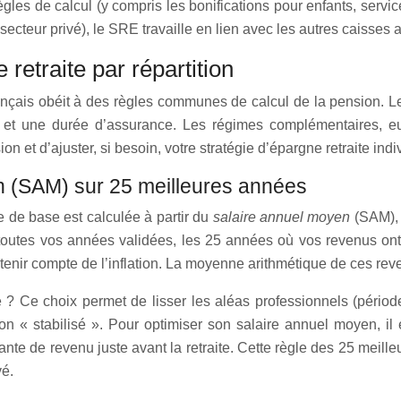
règles de calcul (y compris les bonifications pour enfants, servi
secteur privé), le SRE travaille en lien avec les autres caisses 
etraite par répartition
e français obéit à des règles communes de calcul de la pensio
on et une durée d’assurance. Les régimes complémentaires, 
et d’ajuster, si besoin, votre stratégie d’épargne retraite indiv
n (SAM) sur 25 meilleures années
te de base est calculée à partir du
salaire annuel moyen
(SAM), 
toutes vos années validées, les 25 années où vos revenus ont 
r tenir compte de l’inflation. La moyenne arithmétique de ces re
? Ce choix permet de lisser les aléas professionnels (périod
on « stabilisé ». Pour optimiser son salaire annuel moyen, i
tante de revenu juste avant la retraite. Cette règle des 25 meil
vé.