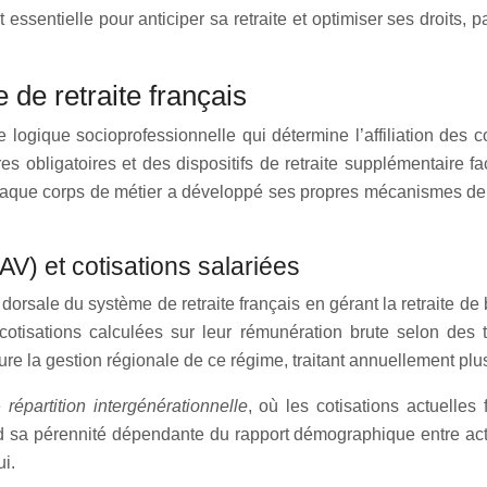
essentielle pour anticiper sa retraite et optimiser ses droits,
 de retraite français
 logique socioprofessionnelle qui détermine l’affiliation des co
bligatoires et des dispositifs de retraite supplémentaire fac
ù chaque corps de métier a développé ses propres mécanismes de 
V) et cotisations salariées
orsale du système de retraite français en gérant la retraite de
s cotisations calculées sur leur rémunération brute selon de
re la gestion régionale de ce régime, traitant annuellement pl
e
répartition intergénérationnelle
, où les cotisations actuelles
 sa pérennité dépendante du rapport démographique entre actifs
ui.