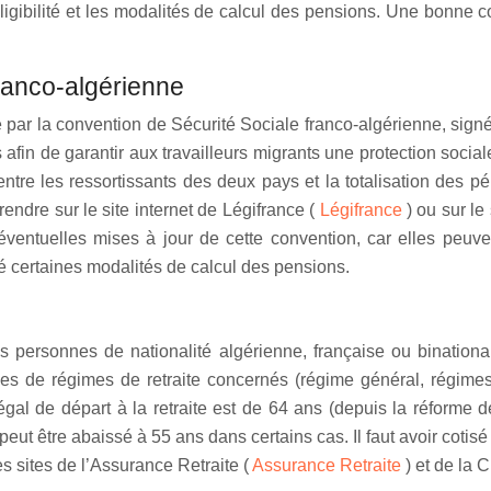
’éligibilité et les modalités de calcul des pensions. Une bonn
franco-algérienne
ré par la convention de Sécurité Sociale franco-algérienne, sign
fin de garantir aux travailleurs migrants une protection socia
 entre les ressortissants des deux pays et la totalisation des
rendre sur le site internet de Légifrance (
Légifrance
) ou sur l
s éventuelles mises à jour de cette convention, car elles peuve
 certaines modalités de calcul des pensions.
 personnes de nationalité algérienne, française ou binationale
pes de régimes de retraite concernés (régime général, régime
l de départ à la retraite est de 64 ans (depuis la réforme de 
s peut être abaissé à 55 ans dans certains cas. Il faut avoir cot
s sites de l’Assurance Retraite (
Assurance Retraite
) et de la