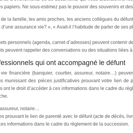
es papiers. Ne sous-estimez pas le pouvoir des souvenirs et de
e la famille, les amis proches, les anciens collègues du défunt
ait d’une assurance vie? », « Avait-il l’habitude de parler de se
ets personnels (agenda, carnet d’adresses) peuvent contenir 
s peuvent rappeler des conversations ou des situations liées à
ofessionnels qui ont accompagné le défunt
e financière (banquier, courtier, assureur, notaire…) peuven
us munissant des pièces justificatives prouvant votre lien de p
ers ont le droit d’accéder à ces informations dans le cadre du rè
che.
 assureur, notaire…
es prouvant le lien de parenté avec le défunt (acte de décès, livre
à ces informations dans le cadre du règlement de la succession.