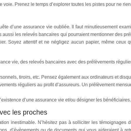
voie. Prenez le temps d’explorer toutes les pistes pour ne rien
ête d’une assurance vie oubliée. Il faut minutieusement examin
ussi les relevés bancaires qui pourraient mentionner des prélè
cier. Soyez attentif et ne négligez aucun papier, même ceux qu
nce vie, des relevés bancaires avec des prélèvements réguliers
personnels, tiroirs, etc. Pensez également aux ordinateurs et di
ements réguliers au profit d’assureurs. Un prélèvement mensue
existence d’une assurance vie et/ou désigner les bénéficiaires. 
avec les proches
ation inestimable. N’hésitez pas à solliciter les témoignage
tions, d’événements ou de documents qui vous aideraient à ret