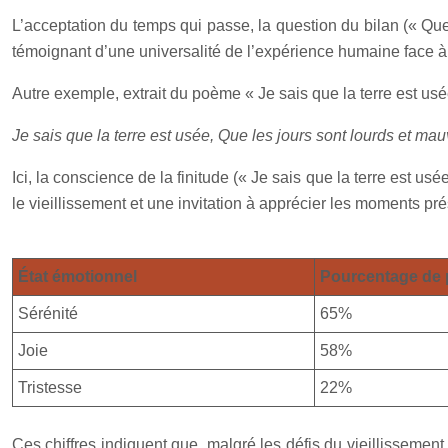
L’acceptation du temps qui passe, la question du bilan (« Que
témoignant d’une universalité de l’expérience humaine face à
Autre exemple, extrait du poème « Je sais que la terre est us
Je sais que la terre est usée, Que les jours sont lourds et mau
Ici, la conscience de la finitude (« Je sais que la terre est u
le vieillissement et une invitation à apprécier les moments pré
État émotionnel
Pourcentage de p
Sérénité
65%
Joie
58%
Tristesse
22%
Ces chiffres indiquent que, malgré les défis du vieillissem