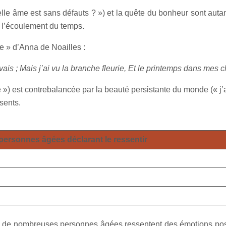
lle âme est sans défauts ? ») et la quête du bonheur sont autan
 l’écoulement du temps.
ée » d’Anna de Noailles :
vais ; Mais j’ai vu la branche fleurie, Et le printemps dans mes 
sée ») est contrebalancée par la beauté persistante du monde (« j’
sents.
ersonnes âgées déclarant le ressentir
ent, de nombreuses personnes âgées ressentent des émotions p