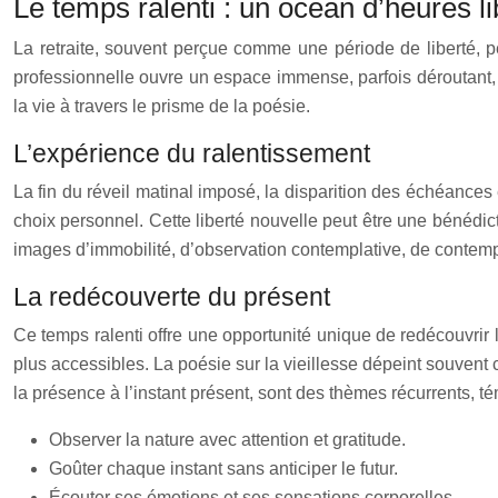
Le temps ralenti : un océan d’heures l
La retraite, souvent perçue comme une période de liberté, p
professionnelle ouvre un espace immense, parfois déroutant, 
la vie à travers le prisme de la poésie.
L’expérience du ralentissement
La fin du réveil matinal imposé, la disparition des échéances 
choix personnel. Cette liberté nouvelle peut être une bénédict
images d’immobilité, d’observation contemplative, de contempl
La redécouverte du présent
Ce temps ralenti offre une opportunité unique de redécouvrir l
plus accessibles. La poésie sur la vieillesse dépeint souvent 
la présence à l’instant présent, sont des thèmes récurrents, t
Observer la nature avec attention et gratitude.
Goûter chaque instant sans anticiper le futur.
Écouter ses émotions et ses sensations corporelles.