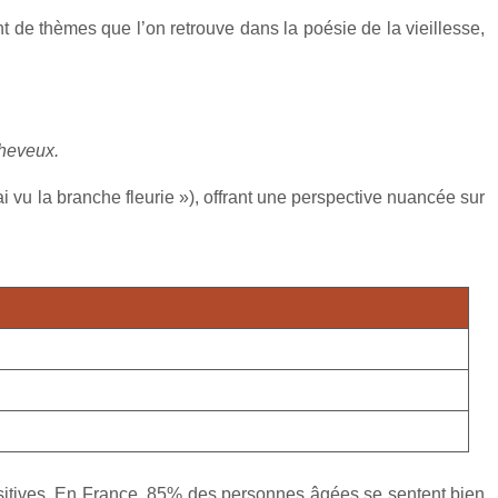
t de thèmes que l’on retrouve dans la poésie de la vieillesse,
cheveux.
ai vu la branche fleurie »), offrant une perspective nuancée sur
ositives. En France, 85% des personnes âgées se sentent bien