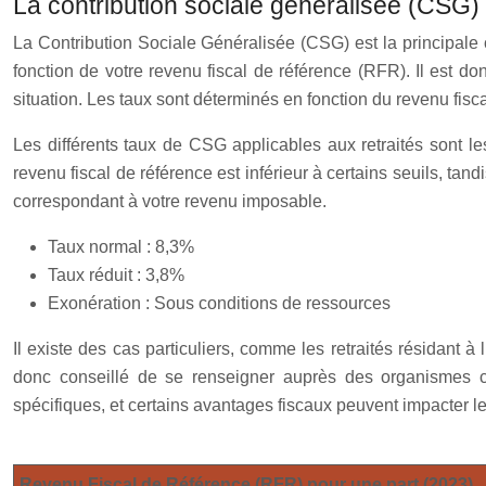
La contribution sociale généralisée (CSG) :
La Contribution Sociale Généralisée (CSG) est la principale ch
fonction de votre revenu fiscal de référence (RFR). Il est do
situation. Les taux sont déterminés en fonction du revenu fisca
Les différents taux de CSG applicables aux retraités sont les
revenu fiscal de référence est inférieur à certains seuils, tan
correspondant à votre revenu imposable.
Taux normal : 8,3%
Taux réduit : 3,8%
Exonération : Sous conditions de ressources
Il existe des cas particuliers, comme les retraités résidant à
donc conseillé de se renseigner auprès des organismes com
spécifiques, et certains avantages fiscaux peuvent impacter l
Revenu Fiscal de Référence (RFR) pour une part (2023)